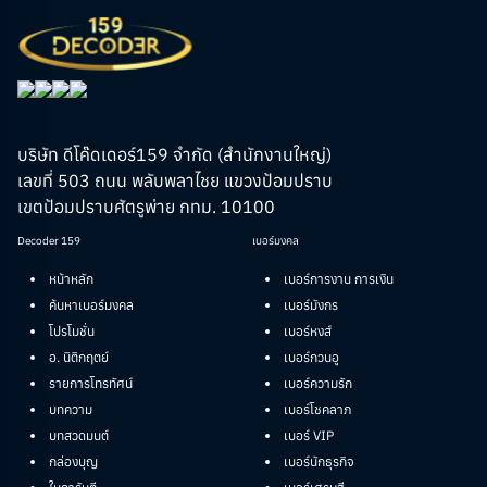
บริษัท ดีโค๊ดเดอร์159 จำกัด (สำนักงานใหญ่)
เลขที่ 503 ถนน พลับพลาไชย แขวงป้อมปราบ
เขตป้อมปราบศัตรูพ่าย กทม. 10100
Decoder 159
เบอร์มงคล
หน้าหลัก
เบอร์การงาน การเงิน
ค้นหาเบอร์มงคล
เบอร์มังกร
โปรโมชั่น
เบอร์หงส์
อ. นิติกฤตย์
เบอร์กวนอู
รายการโทรทัศน์
เบอร์ความรัก
บทความ
เบอร์โชคลาภ
บทสวดมนต์
เบอร์ VIP
กล่องบุญ
เบอร์นักธุรกิจ