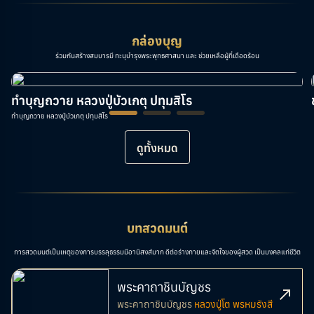
กล่องบุญ
ร่วมกันสร้างสมบารมี ทะนุบำรุงพระพุทธศาสนา และ ช่วยเหลือผู้ที่เดือดร้อน
ทำบุญถวาย หลวงปู่บัวเกตุ ปทุมสิโร
ทำบุญถวาย หลวงปู่บัวเกตุ ปทุมสิโร
ดูทั้งหมด
บทสวดมนต์
การสวดมนต์เป็นเหตุของการบรรลุธรรมมีอานิสงส์มาก ดีต่อร่างกายและจิตใจของผู้สวด เป็นมงคลแก่ชีวิต
พระคาถาชินบัญชร
พระคาถาชินบัญชร
หลวงปู่โต พรหมรังสี