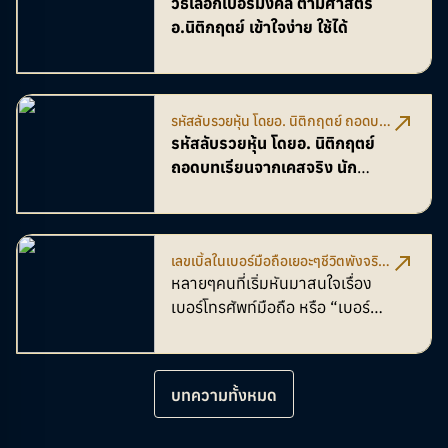
กฤตย์ เข้าใจง่าย ใช้ได้
วิธีเลือกเบอร์มงคล ตามศาสตร์
อ.นิติกฤตย์ เข้าใจง่าย ใช้ได้
รหัสลับรวยหุ้น โดยอ. นิติกฤตย์ ถอดบท
เรียนจากเคสจริง นักลงทุน-โบรกเกอร์
รหัสลับรวยหุ้น โดยอ. นิติกฤตย์
พลิกพอร์ตด้วยเลขมงคล
ถอดบทเรียนจากเคสจริง นัก
ลงทุน-โบรกเกอร์ พลิกพอร์ตด้วย
เลขมงคล
เลขเบิ้ลในเบอร์มือถือเยอะๆชีวิตพังจริง
ไหม
หลายๆคนที่เริ่มหันมาสนใจเรื่อง
เบอร์โทรศัพท์มือถือ หรือ “เบอร์
มงคล” อาจจะเคยได้ยินกันมาบ้าง
ว่า "เลขเบิ้ล" หรือเลขซ้ำๆกันใน
เบอร์โทรศัพท์นั้น
ไม่ดี
แล้วมันจริง
บทความทั้งหมด
ไหม? วันนี้เราจะมาไขข้อสงสัยกัน
ค่ะ!