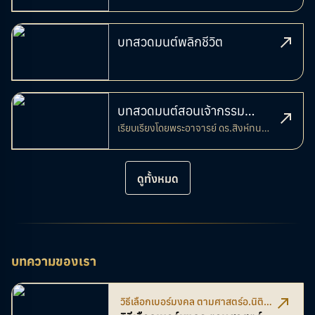
บทสวดมนต์พลิกชีวิต
บทสวดมนต์สอนเจ้ากรรม
เรียบเรียงโดยพระอาจารย์ ดร.สิงห์ทน
นายเวร
นราสโภ
ดูทั้งหมด
บทความของเรา
วิธีเลือกเบอร์มงคล ตามศาสตร์อ.นิติ