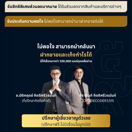
รับสิทธิพิเศษส่วนลดมากมาย
ได้รับส่วนลดจากสินค้าและบริการต่างๆ
รับประกันความพอใจ
ไม่พอใจสามารถนำมาฝากขายต่อได้
ไม่พอใจ สามารถนำกลับมา
ฝากขายและเก็งกำไรได้
มีให้เลือกมากว่า 100,000 เบอร์ทุกเครือข่าย
อ.นิติกฤตย์ กิตติศรีวรนันท์
ธีรานันท์ กิตติศรีวรนันท์
(ที่ปรึกษากิตติมศักดิ์)
(CEO DECODER159)
ปรึกษาผู้เชี่ยวชาญตัวเลข
(ปรึกษาฟรี ไม่มีเงื่อนไขผูกมัด)