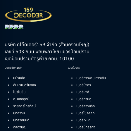
บริษัท ดีโค๊ดเดอร์159 จำกัด (สำนักงานใหญ่)
เลขที่ 503 ถนน พลับพลาไชย แขวงป้อมปราบ
เขตป้อมปราบศัตรูพ่าย กทม. 10100
Decoder 159
เบอร์มงคล
หน้าหลัก
เบอร์การงาน การเงิน
ค้นหาเบอร์มงคล
เบอร์มังกร
โปรโมชั่น
เบอร์หงส์
อ. นิติกฤตย์
เบอร์กวนอู
รายการโทรทัศน์
เบอร์ความรัก
บทความ
เบอร์โชคลาภ
บทสวดมนต์
เบอร์ VIP
กล่องบุญ
เบอร์นักธุรกิจ