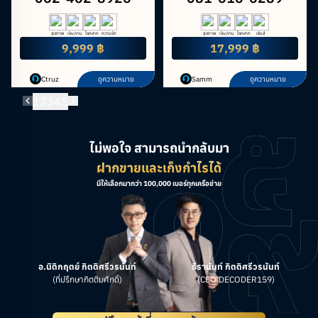
สุขภาพ
เงิน/งาน
โชคลาภ
ความรัก
สุขภาพ
เงิน/งาน
โชคลาภ
เซ้นส์
9,999 ฿
17,999 ฿
Ctruz
ดูความหมาย
Samm
ดูความหมาย
1
2
3
4
5
ไม่พอใจ สามารถนำกลับมา
ฝากขายและเก็งกำไรได้
มีให้เลือกมากว่า 100,000 เบอร์ทุกเครือข่าย
อ.นิติกฤตย์ กิตติศรีวรนันท์
ธีรานันท์ กิตติศรีวรนันท์
(ที่ปรึกษากิตติมศักดิ์)
(CEO DECODER159)