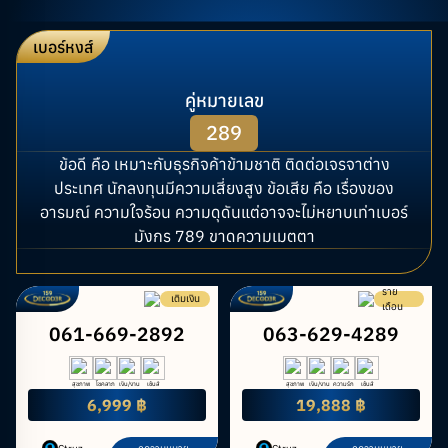
เบอร์หงส์
คู่หมายเลข
289
ข้อดี คือ เหมาะกับธุรกิจค้าข้ามชาติ ติดต่อเจรจาต่าง
ประเทศ นักลงทุนมีความเสี่ยงสูง ข้อเสีย คือ เรื่องของ
อารมณ์ ความใจร้อน ความดุดันแต่อาจจะไม่หยาบเท่าเบอร์
มังกร 789 ขาดความเมตตา
ราย
เติมเงิน
เดือน
061-669-2892
063-629-4289
สุขภาพ
โชคลาภ
เงิน/งาน
เซ้นส์
สุขภาพ
เงิน/งาน
ความรัก
เซ้นส์
6,999 ฿
19,888 ฿