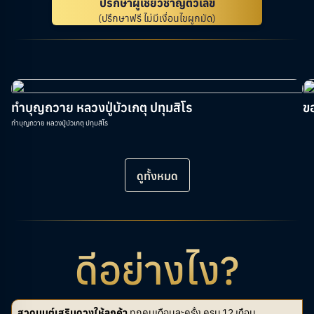
ปรึกษาผู้เชี่ยวชาญตัวเลข
(ปรึกษาฟรี ไม่มีเงื่อนไขผูกมัด)
ทำบุญถวาย หลวงปู่บัวเกตุ ปทุมสิโร
ข
ทำบุญถวาย หลวงปู่บัวเกตุ ปทุมสิโร
ดูทั้งหมด
ดีอย่างไง?
สวดมนต์เสริมดวงให้ลูกค้า
ทุกคนเดือนละครั้ง ครบ 12 เดือน