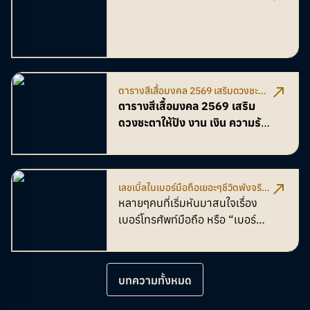
โชค — เริ่มต้นปีใหม่แบบปังทั้งงาน เงิน
และโอกาส!
ตารางสีเสื้อมงคล 2569 เสริมดวงชะตา
ให้ปัง งาน เงิน ความรัก ตลอดปี
ตารางสีเสื้อมงคล 2569 เสริม
ดวงชะตาให้ปัง งาน เงิน ความรัก
ตลอดปี
เลขเบิ้ลในเบอร์มือถือเยอะๆชีวิตพังจริง
ไหม
หลายๆคนที่เริ่มหันมาสนใจเรื่อง
เบอร์โทรศัพท์มือถือ หรือ “เบอร์
มงคล” อาจจะเคยได้ยินกันมาบ้าง
ว่า "เลขเบิ้ล" หรือเลขซ้ำๆกันใน
เบอร์โทรศัพท์นั้น
ไม่ดี
แล้วมันจริง
บทความทั้งหมด
ไหม? วันนี้เราจะมาไขข้อสงสัยกัน
ค่ะ!