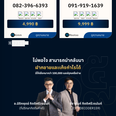
082-396-6393
091-919-1639
โชคลาภ
สุขภาพ
ความรัก
เซ้นส์
สุขภาพ
เซ้นส์
ความรัก
โชคลาภ
4,990 ฿
9,999 ฿
Kimm
ดูความหมาย
Mootoo
ดูความหมาย
1
2
3
4
5
ไม่พอใจ สามารถนำกลับมา
ฝากขายและเก็งกำไรได้
มีให้เลือกมากว่า 100,000 เบอร์ทุกเครือข่าย
อ.นิติกฤตย์ กิตติศรีวรนันท์
ธีรานันท์ กิตติศรีวรนันท์
(ที่ปรึกษากิตติมศักดิ์)
(CEO DECODER159)