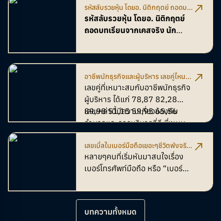
รหัสลับรวยหุ้น โดยอ. นิติกฤตย์ ถอดบท
เรียนจากเคสจริง นักลงทุน-โบรกเกอร์
รหัสลับรวยหุ้น โดยอ. นิติกฤตย์
พลิกพอร์ตด้วยเลขมงคล
ถอดบทเรียนจากเคสจริง นัก
ลงทุน-โบรกเกอร์ พลิกพอร์ตด้วย
เลขมงคล
อาชีพนักธุรกิจและผู้บริหาร เลขคู่ไหนที่
เหมาะสม ส่งเสริมความเป็นผู้นำ
เลขคู่ที่เหมาะสมกับอาชีพนักธุรกิจ
ผู้บริหาร ได้แก่ 78,87 82,28
89,98 51,15 59,95 65,56
เลขเหล่านี้มีความเกี่ยวข้องกับ
อำนาจและการบริหารที่ดี ซึ่งเหมาะ
สำหรับนักธุรกิจผู้บริหารที่ต้องการ
เลขเบิ้ลในเบอร์มือถือเยอะๆชีวิตพังจริง
ใช้ความคิดและการวางแผนในการ
ไหม
หลายๆคนที่เริ่มหันมาสนใจเรื่อง
ทำงาน
เบอร์โทรศัพท์มือถือ หรือ “เบอร์
มงคล” อาจจะเคยได้ยินกันมาบ้าง
ว่า "เลขเบิ้ล" หรือเลขซ้ำๆกันใน
เบอร์โทรศัพท์นั้น
ไม่ดี
แล้วมันจริง
บทความทั้งหมด
ไหม? วันนี้เราจะมาไขข้อสงสัยกัน