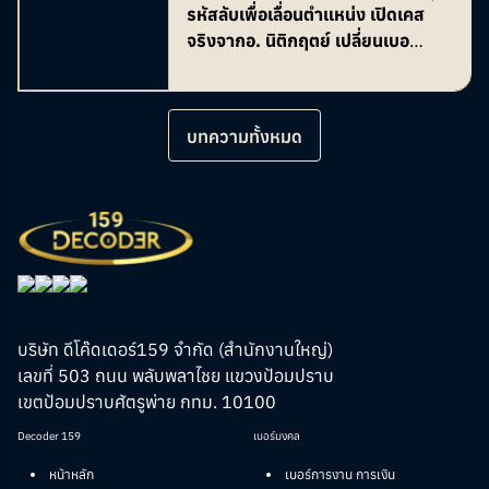
จากอ. นิติกฤตย์ เปลี่ยนเบอร์ เปลี่ยน
รหัสลับเพื่อเลื่อนตำแหน่ง เปิดเคส
ค่ะ!
ถือในเมืองไทย
จังหวะชีวิต
จริงจากอ. นิติกฤตย์ เปลี่ยนเบอร์
เปลี่ยนจังหวะชีวิต
บทความทั้งหมด
บริษัท ดีโค๊ดเดอร์159 จำกัด (สำนักงานใหญ่)
เลขที่ 503 ถนน พลับพลาไชย แขวงป้อมปราบ
เขตป้อมปราบศัตรูพ่าย กทม. 10100
Decoder 159
เบอร์มงคล
หน้าหลัก
เบอร์การงาน การเงิน