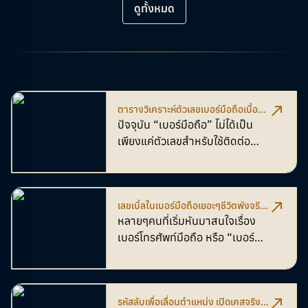
ดูทั้งหมด
ตารางวิเคราะห์ตัวเลขเบอร์มือถือเบื้อง
ต้น โดย อ.นิติกฤตย์ กิตติศรีวรนันท์ (ผู้
ปัจจุบัน “เบอร์มือถือ” ไม่ได้เป็น
คิดค้นศาสตร์พลังตัวเลข)
เพียงแค่ตัวเลขสำหรับใช้ติดต่อ
สื่อสารอย่างเดียวอีกต่อไป แต่ยัง
กลายเป็นหนึ่งในศาสตร์แห่งการ
เสริมพลังงาน ดวงชะตา เสริมพลัง
เลขเบิ้ลในเบอร์มือถือเยอะๆชีวิตพังจริง
ชีวิต และดึงดูดโอกาสดี ๆ เข้ามาได้
ไหม
หลายๆคนที่เริ่มหันมาสนใจเรื่อง
โดยศาสตร์พลังตัวเลขนี้ถูกศึกษา
เบอร์โทรศัพท์มือถือ หรือ “เบอร์
คิดค้น เก็บข้อมูล และนำมาเผย
มงคล” อาจจะเคยได้ยินกันมาบ้าง
แพร่โดย
อาจารย์นิติกฤตย์ กิตติ
ว่า "เลขเบิ้ล" หรือเลขซ้ำๆกันใน
ศรีวรนันท์
ผู้เชี่ยวชาญด้านพลัง
เบอร์โทรศัพท์นั้น
ไม่ดี
แล้วมันจริง
ตัวเลขและเป็นผู้บุกเบิกคนแรกๆ
รหัสลับเพื่อเลื่อนตำแหน่ง เปิดเคสจริง
ไหม? วันนี้เราจะมาไขข้อสงสัยกัน
ของการถอดรหัสเบอร์โทรศัพท์มือ