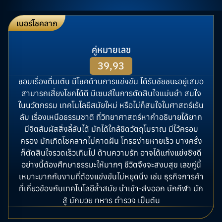
เบอร์โชคลาภ
คู่หมายเลข
39,93
ชอบเรื่องตื่นเต้น มีโชคด้านการแข่งขัน ได้รับชัยชนะอยู่เสมอ
สามารถเสี่ยงโชคได้ดี มีเซนส์ในการตัดสินใจแม่นยำ สนใจ
ในนวัตกรรม เทคโนโลยีสมัยใหม่ หรือไม่ก็สนใจในศาสตร์เร้น
ลับ เรื่องเหนือธรรมชาติ ที่วิทยาศาสตร์หาคำอธิบายได้ยาก
มีจิตสัมผัสสิ่งลี้ลับได้ มักได้ใกล้ชิดวัตถุโบราณ มีไว้ครอบ
ครอง มักเกิดโชคลากไม่คาดฝัน โกรธง่ายหายเร็ว บางครั้ง
ก็ตัดสินใจรวดเร็วเกินไป ด้านความรัก อาจได้แก่งแย่งชิงดี
อย่างนี้ต้องศึกษาธรรมะให้มากๆ ชีวิตจึงจะสงบสุข เลขคู่นี้
เหมาะมากกับงานที่ต้องแข่งขันไม่หยุดนิ่ง เช่น ธุรกิจการค้า
ที่เกี่ยวข้องกับเทคโนโลยีล้ำสมัย นำเข้า-ส่งออก นักกีฬา นัก
สู้ นักมวย ทหาร ตำรวจ เป็นต้น