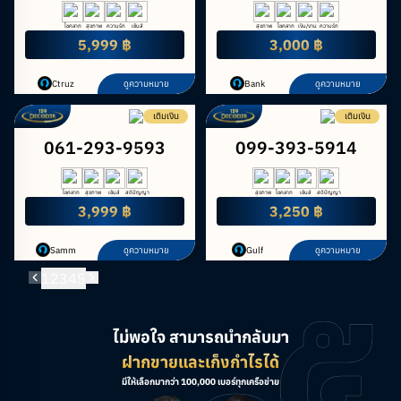
โชคลาภ
สุขภาพ
ความรัก
เซ้นส์
สุขภาพ
โชคลาภ
เงิน/งาน
ความรัก
5,999 ฿
3,000 ฿
Ctruz
ดูความหมาย
Bank
ดูความหมาย
เติมเงิน
เติมเงิน
061-293-9593
099-393-5914
โชคลาภ
สุขภาพ
เซ้นส์
สติปัญญา
สุขภาพ
โชคลาภ
เซ้นส์
สติปัญญา
3,999 ฿
3,250 ฿
Samm
ดูความหมาย
Gulf
ดูความหมาย
1
2
3
4
5
ไม่พอใจ สามารถนำกลับมา
ฝากขายและเก็งกำไรได้
มีให้เลือกมากว่า 100,000 เบอร์ทุกเครือข่าย