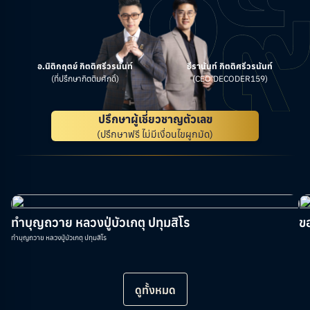
อ.นิติกฤตย์ กิตติศรีวรนันท์
ธีรานันท์ กิตติศรีวรนันท์
(ที่ปรึกษากิตติมศักดิ์)
(CEO DECODER159)
ปรึกษาผู้เชี่ยวชาญตัวเลข
(ปรึกษาฟรี ไม่มีเงื่อนไขผูกมัด)
ทำบุญถวาย หลวงปู่บัวเกตุ ปทุมสิโร
ข
ทำบุญถวาย หลวงปู่บัวเกตุ ปทุมสิโร
ดูทั้งหมด