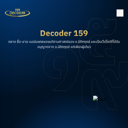
Decoder 159
ตลาด ซื้อ-ขาย เบอร์มงคลของแท้ตามศาสตร์ของ อ.นิติกฤตย์ และเป็นเว็ปไซต์ที่ได้รับ
อนุญาตจาก อ.นิติกฤตย์ แต่เพียงผู้เดียว