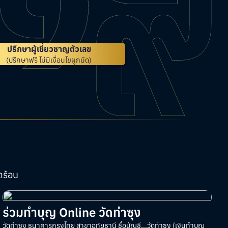
ปรึกษาผู้เชี่ยวชาญตัวเลข
(ปรึกษาฟรี ไม่มีเงื่อนไขผูกมัด)
ดร้อน
ร่วมทำบุญ Online วัดท่าซุง
วัดท่าซุง ธนาคารกรุงไทย สาขาอุทัยธานี ชื่อบัญชี...วัดท่าซุง (เงินทำบุญ