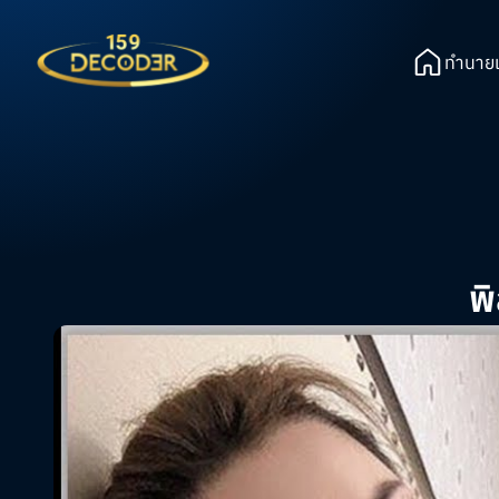
ทำนายเ
พ