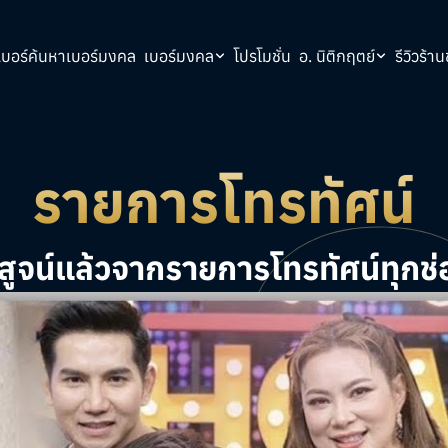
บอร์
ค้นหาเบอร์มงคล
เบอร์มงคล
โปรโมชั่น
อ. นิติกฤตย์
รีวิว
ร้าน
รายการโทรทัศน์
ิสูจน์แล้วจากรายการโทรทัศน์ทุกช่