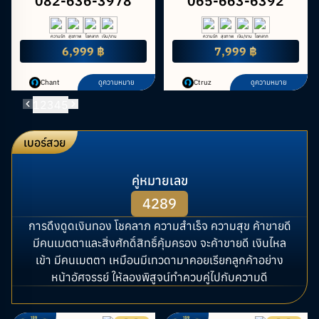
082-636-3978
065-663-6392
ความรัก
สุขภาพ
โชคลาภ
เงิน/งาน
ความรัก
สุขภาพ
เงิน/งาน
โชคลาภ
6,999 ฿
7,999 ฿
Chant
ดูความหมาย
Ctruz
ดูความหมาย
1
2
3
4
5
เบอร์สวย
คู่หมายเลข
4289
การดึงดูดเงินทอง โชคลาภ ความสำเร็จ ความสุข ค้าขายดี
มีคนเมตตาและสิ่งศักดิ์สิทธิ์คุ้มครอง จะค้าขายดี เงินไหล
เข้า มีคนเมตตา เหมือนมีเทวดามาคอยเรียกลูกค้าอย่าง
หน้าอัศจรรย์ ให้ลองพิสูจน์ทำควบคู่ไปกับความดี