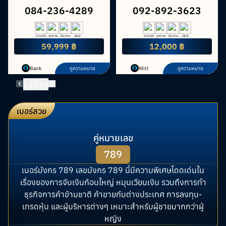
084-236-4289
092-892-3623
ความรัก
สุขภาพ
เงิน/งาน
เซ้นส์
ความรัก
สุขภาพ
เงิน/งาน
เซ้นส์
59,999 ฿
12,000 ฿
Bank
ดูความหมาย
Witt
ดูความหมาย
1
2
3
4
5
เบอร์สวย
คู่หมายเลข
789
เบอร์มังกร 789 เลขมังกร 789 นี้มีความพิเศษโดดเด่นใน
เรื่องของการจับเงินก้อนใหญ่ หมุนเวียนเงิน รวมถึงการทำ
ธุรกิจการค้าข้ามชาติ ค้าขายกับต่างประเทศ การลงทุน-
เทรดหุ้น และผู้บริหารต่างๆ เหมาะสำหรับผู้ชายมากกว่าผู้
หญิง