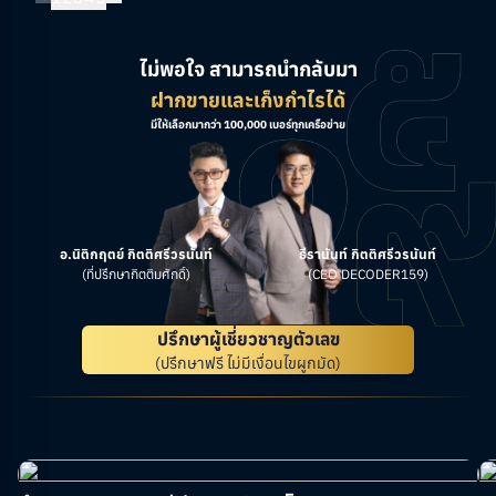
ไม่พอใจ สามารถนำกลับมา
ฝากขายและเก็งกำไรได้
มีให้เลือกมากว่า 100,000 เบอร์ทุกเครือข่าย
อ.นิติกฤตย์ กิตติศรีวรนันท์
ธีรานันท์ กิตติศรีวรนันท์
(ที่ปรึกษากิตติมศักดิ์)
(CEO DECODER159)
ปรึกษาผู้เชี่ยวชาญตัวเลข
(ปรึกษาฟรี ไม่มีเงื่อนไขผูกมัด)