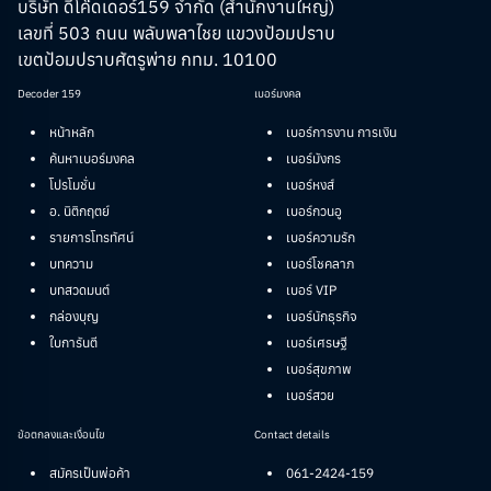
บริษัท ดีโค๊ดเดอร์159 จำกัด (สำนักงานใหญ่)
เลขที่ 503 ถนน พลับพลาไชย แขวงป้อมปราบ
เขตป้อมปราบศัตรูพ่าย กทม. 10100
Decoder 159
เบอร์มงคล
หน้าหลัก
เบอร์การงาน การเงิน
ค้นหาเบอร์มงคล
เบอร์มังกร
โปรโมชั่น
เบอร์หงส์
อ. นิติกฤตย์
เบอร์กวนอู
รายการโทรทัศน์
เบอร์ความรัก
บทความ
เบอร์โชคลาภ
บทสวดมนต์
เบอร์ VIP
กล่องบุญ
เบอร์นักธุรกิจ
ใบการันตี
เบอร์เศรษฐี
เบอร์สุขภาพ
เบอร์สวย
ข้อตกลงและเงื่อนไข
Contact details
สมัครเป็นพ่อค้า
061-2424-159