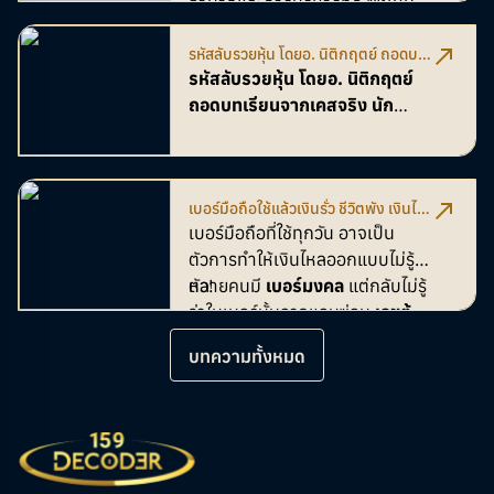
อำนาจและการบริหารที่ดี ซึ่งเหมาะ
สำหรับนักธุรกิจผู้บริหารที่ต้องการ
รหัสลับรวยหุ้น โดยอ. นิติกฤตย์ ถอดบท
ใช้ความคิดและการวางแผนในการ
เรียนจากเคสจริง นักลงทุน-โบรกเกอร์
รหัสลับรวยหุ้น โดยอ. นิติกฤตย์
ทำงาน
พลิกพอร์ตด้วยเลขมงคล
ถอดบทเรียนจากเคสจริง นัก
ลงทุน-โบรกเกอร์ พลิกพอร์ตด้วย
เลขมงคล
เบอร์มือถือใช้แล้วเงินรั่ว ชีวิตพัง เงินไม่
เหลือเก็บ!
เบอร์มือถือที่ใช้ทุกวัน อาจเป็น
ตัวการทำให้เงินไหลออกแบบไม่รู้
ตัว!
หลายคนมี
เบอร์มงคล
แต่กลับไม่รู้
ว่าในเบอร์นั้นอาจแอบซ่อน
เลขต้อง
ห้าม
ที่พลังงานส่งผลเรื่องเงินรั่ว
บทความทั้งหมด
ไหล เก็บเงินไม่อยู่ กระทบต่อเงินใน
กระเป๋าสตางค์แบบจังๆ