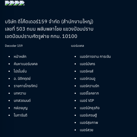
บริษัท ดีโค๊ดเดอร์159 จำกัด (สำนักงานใหญ่)
เลขที่ 503 ถนน พลับพลาไชย แขวงป้อมปราบ
เขตป้อมปราบศัตรูพ่าย กทม. 10100
Decoder 159
เบอร์มงคล
หน้าหลัก
เบอร์การงาน การเงิน
ค้นหาเบอร์มงคล
เบอร์มังกร
โปรโมชั่น
เบอร์หงส์
อ. นิติกฤตย์
เบอร์กวนอู
รายการโทรทัศน์
เบอร์ความรัก
บทความ
เบอร์โชคลาภ
บทสวดมนต์
เบอร์ VIP
กล่องบุญ
เบอร์นักธุรกิจ
ใบการันตี
เบอร์เศรษฐี
เบอร์สุขภาพ
เบอร์สวย