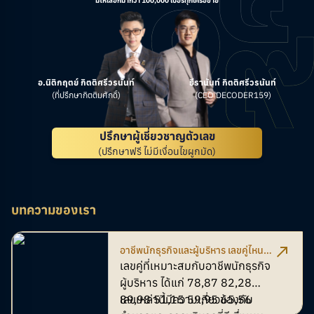
มีให้เลือกมากว่า 100,000 เบอร์ทุกเครือข่าย
อ.นิติกฤตย์ กิตติศรีวรนันท์
ธีรานันท์ กิตติศรีวรนันท์
(ที่ปรึกษากิตติมศักดิ์)
(CEO DECODER159)
ปรึกษาผู้เชี่ยวชาญตัวเลข
(ปรึกษาฟรี ไม่มีเงื่อนไขผูกมัด)
บทความของเรา
อาชีพนักธุรกิจและผู้บริหาร เลขคู่ไหนที่
เหมาะสม ส่งเสริมความเป็นผู้นำ
เลขคู่ที่เหมาะสมกับอาชีพนักธุรกิจ
ผู้บริหาร ได้แก่ 78,87 82,28
89,98 51,15 59,95 65,56
เลขเหล่านี้มีความเกี่ยวข้องกับ