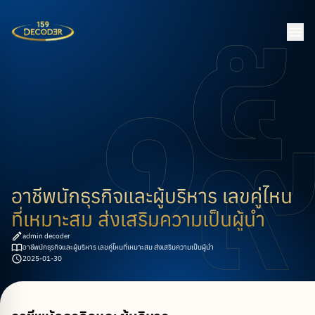
อาชีพนักธุรกิจและผู้บริหาร เลขคู่ไหน
ที่เหมาะสม ส่งเสริมความเป็นผู้นำ
admin decoder
อาชีพนักธุรกิจและผู้บริหาร เลขคู่ไหนที่เหมาะสม ส่งเสริมความเป็นผู้นำ
2025-01-30