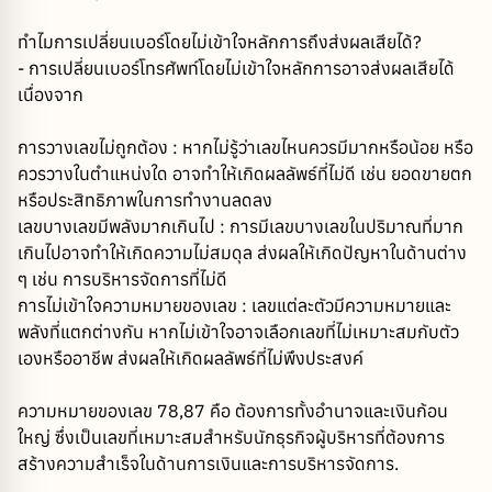
ทำไมการเปลี่ยนเบอร์โดยไม่เข้าใจหลักการถึงส่งผลเสียได้?
- การเปลี่ยนเบอร์โทรศัพท์โดยไม่เข้าใจหลักการอาจส่งผลเสียได้
เนื่องจาก
การวางเลขไม่ถูกต้อง : หากไม่รู้ว่าเลขไหนควรมีมากหรือน้อย หรือ
ควรวางในตำแหน่งใด อาจทำให้เกิดผลลัพธ์ที่ไม่ดี เช่น ยอดขายตก
หรือประสิทธิภาพในการทำงานลดลง
เลขบางเลขมีพลังมากเกินไป : การมีเลขบางเลขในปริมาณที่มาก
เกินไปอาจทำให้เกิดความไม่สมดุล ส่งผลให้เกิดปัญหาในด้านต่าง
ๆ เช่น การบริหารจัดการที่ไม่ดี
การไม่เข้าใจความหมายของเลข : เลขแต่ละตัวมีความหมายและ
พลังที่แตกต่างกัน หากไม่เข้าใจอาจเลือกเลขที่ไม่เหมาะสมกับตัว
เองหรืออาชีพ ส่งผลให้เกิดผลลัพธ์ที่ไม่พึงประสงค์
ความหมายของเลข 78,87 คือ ต้องการทั้งอำนาจและเงินก้อน
ใหญ่ ซึ่งเป็นเลขที่เหมาะสมสำหรับนักธุรกิจผู้บริหารที่ต้องการ
สร้างความสำเร็จในด้านการเงินและการบริหารจัดการ.