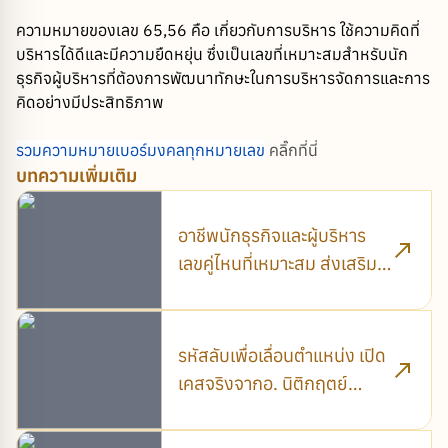
ความหมายของเลข 65,56 คือ เกี่ยวกับการบริหาร ใช้ความคิดที่
บริหารได้ดีและมีความยืดหยุ่น ซึ่งเป็นเลขที่เหมาะสมสำหรับนัก
ธุรกิจผู้บริหารที่ต้องการพัฒนาทักษะในการบริหารจัดการและการ
คิดอย่างมีประสิทธิภาพ
รวมความหมายเบอร์มงคลทุกหมายเลข
คลิ๊กที่นี่
บทความเพิ่มเติม
อาชีพนักธุรกิจและผู้บริหาร
เลขคู่ไหนที่เหมาะสม ส่งเสริม
ความเป็นผู้นำ
รหัสลับเพื่อเลื่อนตำแหน่ง เปิด
เคสจริงจากอ. นิติกฤตย์
เปลี่ยนเบอร์ เปลี่ยนจังหวะชีวิต