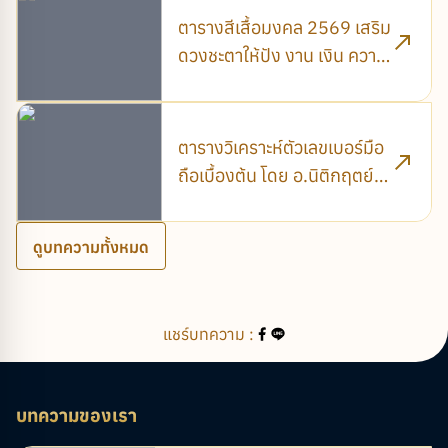
ตารางสีเสื้อมงคล 2569 เสริม
ดวงชะตาให้ปัง งาน เงิน ความ
รัก ตลอดปี
ตารางวิเคราะห์ตัวเลขเบอร์มือ
ถือเบื้องต้น โดย อ.นิติกฤตย์
กิตติศรีวรนันท์ (ผู้คิดค้น
ศาสตร์พลังตัวเลข)
ดูบทความทั้งหมด
แชร์บทความ :
บทความของเรา