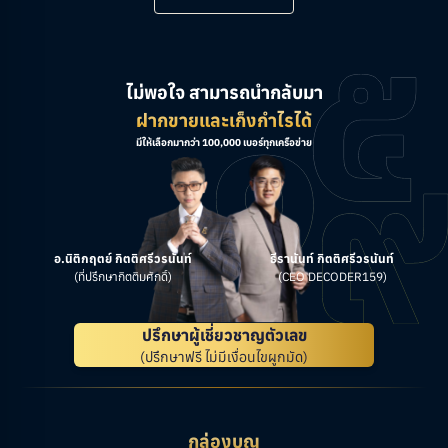
ค่ะ!
ไม่พอใจ สามารถนำกลับมา
ฝากขายและเก็งกำไรได้
มีให้เลือกมากว่า 100,000 เบอร์ทุกเครือข่าย
อ.นิติกฤตย์ กิตติศรีวรนันท์
ธีรานันท์ กิตติศรีวรนันท์
(ที่ปรึกษากิตติมศักดิ์)
(CEO DECODER159)
ปรึกษาผู้เชี่ยวชาญตัวเลข
(ปรึกษาฟรี ไม่มีเงื่อนไขผูกมัด)
กล่องบุญ