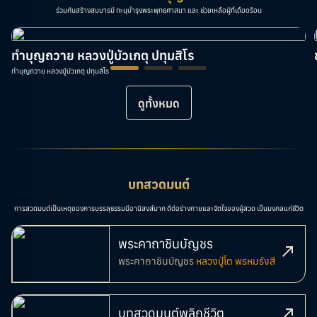
ร่วมกันสร้างสมบารมี ทะนุบำรุงพระพุทธศาสนา และ ช่วยเหลือผู้ที่เดือดร้อน
ทำบุญถวาย หลวงปู่บัวเกตุ ปทุมสิโร
ทำบุญถวาย หลวงปู่บัวเกตุ ปทุมสิโร
ดูทั้งหมด
บทสวดมนต์
การสวดมนต์เป็นเหตุของการบรรลุธรรมมีอานิสงส์มาก ดีต่อร่างกายและจิตใจของผู้สวด เป็นมงคลแก่ชีวิต
พระคาถาชินบัญชร
พระคาถาชินบัญชร
หลวงปู่โต พรหมรังสี
บทสวดมนต์พลิกชีวิต